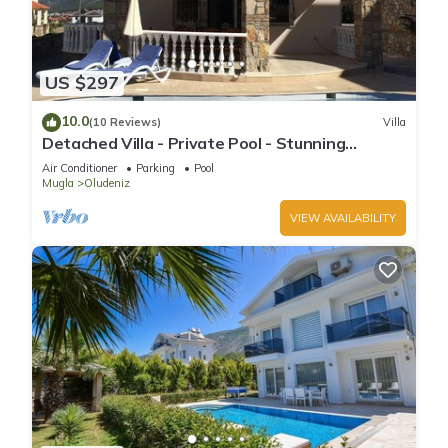
US $297
10.0
(10 Reviews)
Villa
Detached Villa - Private Pool - Stunning
Mountain Views
Air Conditioner
Parking
Pool
Mugla
Oludeniz
VIEW AVAILABILITY