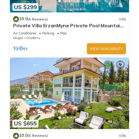
US $299
10.0
(6 Reviews)
Villa
Private Villa ErzanMyne Private Pool Mountain
View Ovacik Oludeniz
Air Conditioner
Parking
Pool
Mugla
Oludeniz
VIEW AVAILABILITY
US $655
10.0
(5 Reviews)
Villa