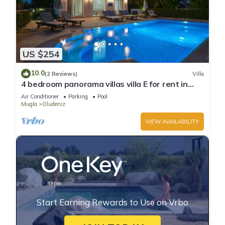
US $254
10.0
(2 Reviews)
Villa
4 bedroom panorama villas villa E for rent in
ölüdeniz fethiye
Air Conditioner
Parking
Pool
Mugla
Oludeniz
VIEW AVAILABILITY
Start Earning Rewards to Use on Vrbo