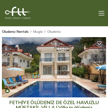
Oludeniz Rentals
Mugla
Oludeniz
New
1
/4
FETHİYE ÖLÜDENİZ DE ÖZEL HAVUZLU
MÜSTAKİL VİLLA | Villa in ölüdeniz