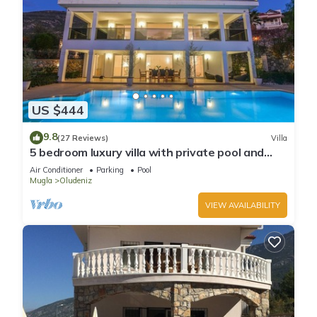
US $444
9.8
(27 Reviews)
Villa
5 bedroom luxury villa with private pool and
garden in oludeniz
Air Conditioner
Parking
Pool
Mugla
Oludeniz
VIEW AVAILABILITY