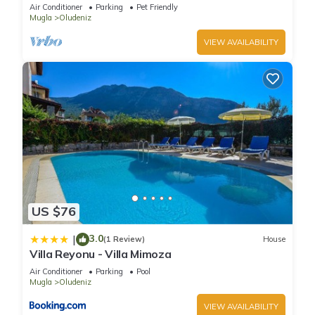
pool and WIFI
Air Conditioner
Parking
Pet Friendly
Mugla
Oludeniz
VIEW AVAILABILITY
US $76
3.0
|
(1 Review)
House
Villa Reyonu - Villa Mimoza
Air Conditioner
Parking
Pool
Mugla
Oludeniz
VIEW AVAILABILITY