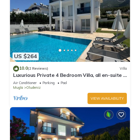
US $264
10.0
(2 Reviews)
Villa
Luxurious Private 4 Bedroom Villa, all en-suite 5
minutes to Oludeniz Beach
Air Conditioner
Parking
Pool
Mugla
Oludeniz
VIEW AVAILABILITY