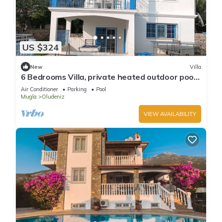
US $324
New
Villa
6 Bedrooms Villa, private heated outdoor pool.
Pool table, table tennis. WiFi
Air Conditioner
Parking
Pool
Mugla
Oludeniz
VIEW AVAILABILITY