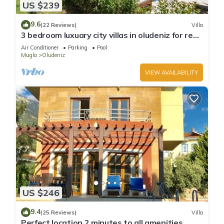
US $239
9.6
(22 Reviews)
Villa
3 bedroom luxuary city villas in oludeniz for rent
with private pool and garden
Air Conditioner
Parking
Pool
Mugla
Oludeniz
VIEW AVAILABILITY
US $246
9.4
(25 Reviews)
Villa
Perfect location 2 minutes to all amenities,