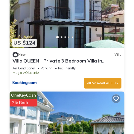
US $124
New
Villa
Villa QUEEN - Private 3 Bedroom Villa in
Oludeniz
Air Conditioner
Parking
Pet Friendly
Mugla
Oludeniz
VIEW AVAILABILITY
OneKeyCash
2% Back