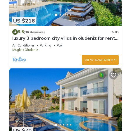
US $216
9.8
(36 Reviews)
Villa
luxury 3 bedroom city villas in oludeniz for rent
with private pool and garden
Air Conditioner
Parking
Pool
Mugla
Oludeniz
VIEW AVAILABILITY
US $70