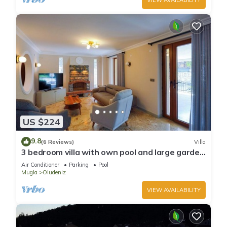
US $224
9.8
(6 Reviews)
Villa
3 bedroom villa with own pool and large garden
in ovacik oludeniz
Air Conditioner
Parking
Pool
Mugla
Oludeniz
VIEW AVAILABILITY