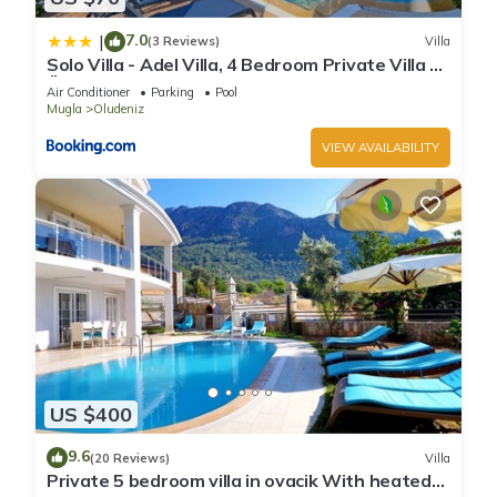
7.0
|
(3 Reviews)
Villa
Solo Villa - Adel Villa, 4 Bedroom Private Villa at
Ölüdeniz
Air Conditioner
Parking
Pool
Mugla
Oludeniz
VIEW AVAILABILITY
US $400
9.6
(20 Reviews)
Villa
Private 5 bedroom villa in ovacik With heated