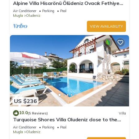
Alpine Villa Hisarönü Ölüdeniz Ovacık Fethiye
6+2, 12 people with Private Pool
Air Conditioner
Parking
Pool
Mugla
Oludeniz
VIEW AVAILABILITY
US $236
10.0
(5 Reviews)
Villa
Turquoise Shores Villa Oludeniz close to the
Beach | 4br Family-Friendly Villa
Air Conditioner
Parking
Pool
Mugla
Oludeniz