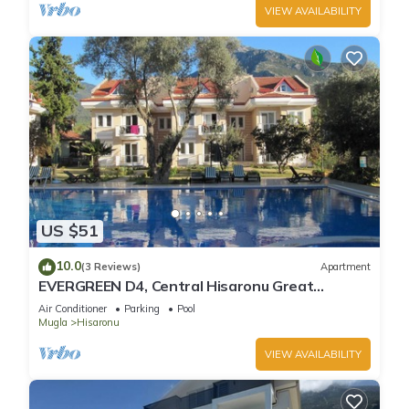
VIEW AVAILABILITY
US $51
10.0
(3 Reviews)
Apartment
EVERGREEN D4, Central Hisaronu Great
Location! 3 bedroom, central yet quiet site
Air Conditioner
Parking
Pool
Mugla
Hisaronu
VIEW AVAILABILITY