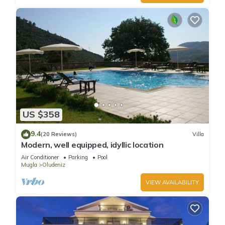
US $358
9.4
(20 Reviews)
Villa
Modern, well equipped, idyllic location
Air Conditioner
Parking
Pool
Mugla
Oludeniz
VIEW AVAILABILITY