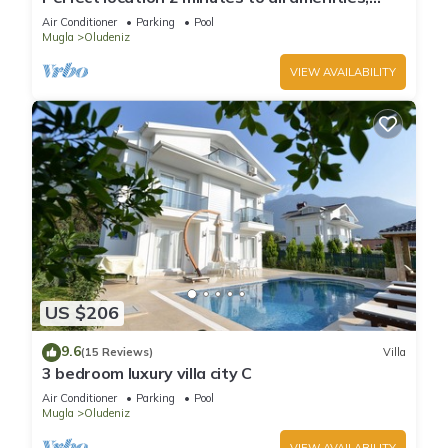
bars/bus/restaurants and shops.
Air Conditioner
Parking
Pool
Mugla
Oludeniz
VIEW AVAILABILITY
US $206
9.6
(15 Reviews)
Villa
3 bedroom luxury villa city C
Air Conditioner
Parking
Pool
Mugla
Oludeniz
VIEW AVAILABILITY