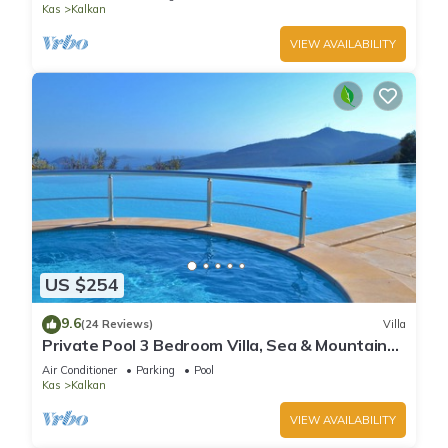
Kas
Kalkan
VIEW AVAILABILITY
US $254
9.6
(24 Reviews)
Villa
Private Pool 3 Bedroom Villa, Sea & Mountain
View At Amazing Lavanta
Air Conditioner
Parking
Pool
Kas
Kalkan
VIEW AVAILABILITY