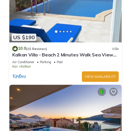
US $190
10.0
(15 Reviews)
Villa
Kalkan Villa - Beach 2 Minutes Walk Sea Views;
Private Pool; Wifi; Air Con; TV;
Air Conditioner
Parking
Pool
Kas
Kalkan
VIEW AVAILABILITY