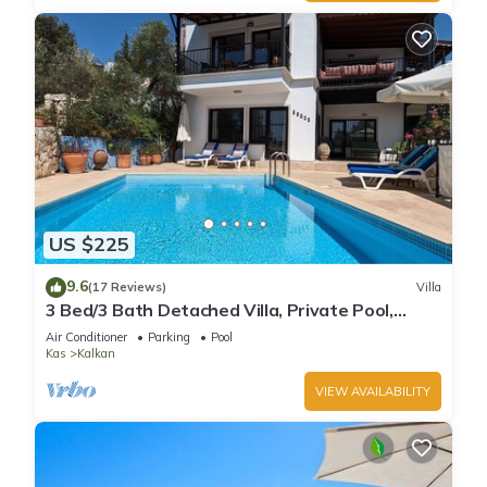
US $225
9.6
(17 Reviews)
Villa
3 Bed/3 Bath Detached Villa, Private Pool,
Fantastic Views, 5 min walk to town
Air Conditioner
Parking
Pool
Kas
Kalkan
VIEW AVAILABILITY