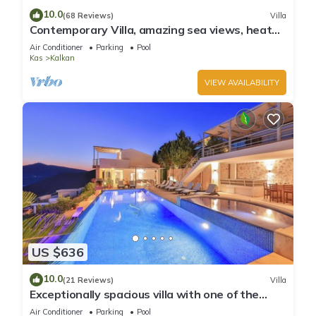
10.0
(68 Reviews)
Villa
Contemporary Villa, amazing sea views, heated
infinity pool, daily maid service
Air Conditioner
Parking
Pool
Kas
Kalkan
VIEW AVAILABILITY
US $636
10.0
(21 Reviews)
Villa
Exceptionally spacious villa with one of the
best views in Kalkan
Air Conditioner
Parking
Pool