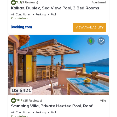
9.3
(3 Reviews)
Apartment
Kalkan, Duplex, Sea View, Pool, 3 Bed Rooms
Air Conditioner
Parking
Pool
Kas
Kalkan
VIEW AVAILABILITY
US $421
10.0
(25 Reviews)
Villa
Stunning Villa, Private Heated Pool, Roof
Terrace Bar, Pool Table, 200m to beach
Air Conditioner
Parking
Pool
Kas
Kalkan