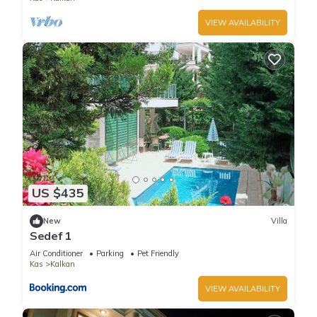
VIEW AVAILABILITY
US $435
New
Villa
Sedef 1
Air Conditioner
Parking
Pet Friendly
Kas
Kalkan
VIEW AVAILABILITY