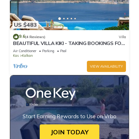
US $483
9.6
(4 Reviews)
Villa
BEAUTIFUL VILLA KIKI - TAKING BOOKINGS FOR
2025
Air Conditioner
Parking
Pool
Kas
Kalkan
VIEW AVAILABILITY
Start Earning Rewards to Use on Vrbo
JOIN TODAY