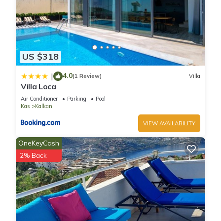
US $318
4.0
|
(1 Review)
Villa
Villa Loca
Air Conditioner
Parking
Pool
Kas
Kalkan
VIEW AVAILABILITY
OneKeyCash
2% Back