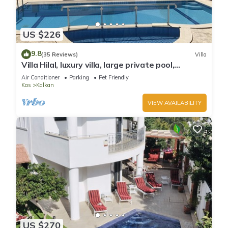
US $226
9.8
(35 Reviews)
Villa
Villa Hilal, luxury villa, large private pool,
amazing panoramic views.
Air Conditioner
Parking
Pet Friendly
Kas
Kalkan
VIEW AVAILABILITY
US $270