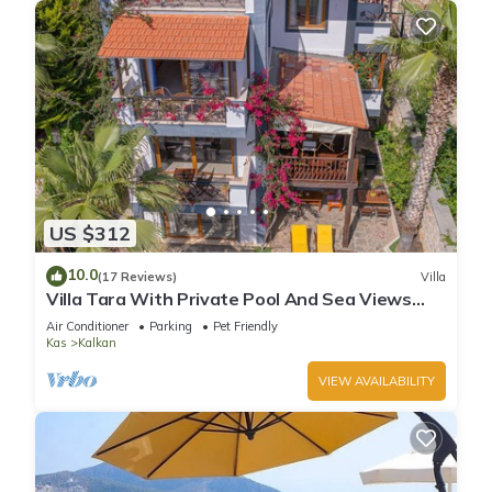
US $312
10.0
(17 Reviews)
Villa
Villa Tara With Private Pool And Sea Views
Close to Beach & Shops
Air Conditioner
Parking
Pet Friendly
Kas
Kalkan
VIEW AVAILABILITY