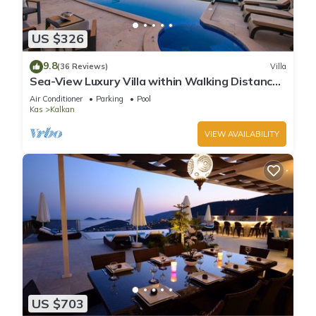
US $326
9.8
(36 Reviews)
Villa
Sea-View Luxury Villa within Walking Distance
to Beach in Exclusive Kalamar Bay
Air Conditioner
Parking
Pool
Kas
Kalkan
VIEW AVAILABILITY
US $703