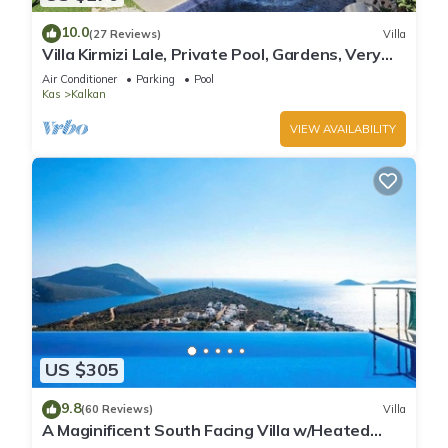
10.0
(27 Reviews)
Villa
Villa Kirmizi Lale, Private Pool, Gardens, Very
Close to Town - No Need for Taxi
Air Conditioner
Parking
Pool
Kas
Kalkan
VIEW AVAILABILITY
US $305
9.8
(60 Reviews)
Villa
A Maginificent South Facing Villa w/Heated
Infinity Pool And Stunning Sea Views