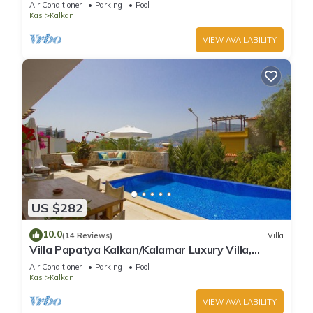
Air Conditioner
Parking
Pool
Kas
Kalkan
VIEW AVAILABILITY
US $282
10.0
(14 Reviews)
Villa
Villa Papatya Kalkan/Kalamar Luxury Villa,
Private Pool, 2 Minutes to the Beach.
Air Conditioner
Parking
Pool
Kas
Kalkan
VIEW AVAILABILITY