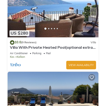
US $280
10.0
(9 Reviews)
Villa
Villa With Private Heated Pool(optional extra)
And Sea Views
Air Conditioner
Parking
Pool
Kas
Kalkan
VIEW AVAILABILITY