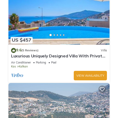
US $457
9.6
(5 Reviews)
Villa
Luxurious Uniquely Designed Villa With Private
Infinity Pool and OMG views!
Air Conditioner
Parking
Pool
Kas
Kalkan
VIEW AVAILABILITY