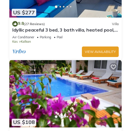
US $277
9.8
(27 Reviews)
Villa
Idyllic peaceful 3 bed, 3 bath villa, heated pool,
mature gardens, sleeps 6
Air Conditioner
Parking
Pool
Kas
Kalkan
VIEW AVAILABILITY
US $108