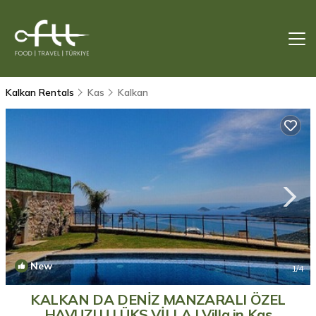
Kalkan Rentals
Kas
Kalkan
New
1
/4
KALKAN DA DENİZ MANZARALI ÖZEL
HAVUZLU LÜKS VİLLA | Villa in Kas