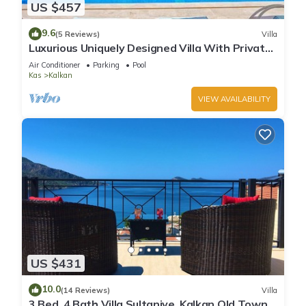
US $457
9.6
(5 Reviews)
Villa
Luxurious Uniquely Designed Villa With Private
Infinity Pool and OMG views!
Air Conditioner
Parking
Pool
Kas
Kalkan
VIEW AVAILABILITY
US $431
10.0
(14 Reviews)
Villa
3 Bed, 4 Bath Villa Sultaniye, Kalkan Old Town