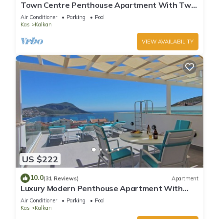
Town Centre Penthouse Apartment With Two
Sea View Private Roof Terraces
Air Conditioner
Parking
Pool
Kas
Kalkan
VIEW AVAILABILITY
US $222
10.0
(31 Reviews)
Apartment
Luxury Modern Penthouse Apartment With
Stunning Sea Views and Private Roof Pool.
Air Conditioner
Parking
Pool
Kas
Kalkan