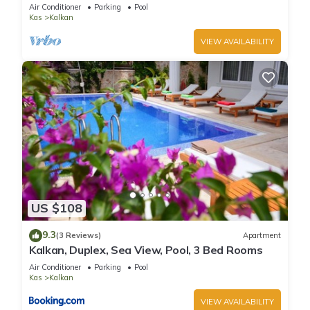
And Sea Views
Air Conditioner
Parking
Pool
Kas
Kalkan
VIEW AVAILABILITY
US $108
9.3
(3 Reviews)
Apartment
Kalkan, Duplex, Sea View, Pool, 3 Bed Rooms
Air Conditioner
Parking
Pool
Kas
Kalkan
VIEW AVAILABILITY