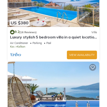
US $380
9.2
(16 Reviews)
Villa
Luxury stylish 5 bedroom villa in a quiet location
with wonderful sea views
Air Conditioner
Parking
Pool
Kas
Kalkan
VIEW AVAILABILITY