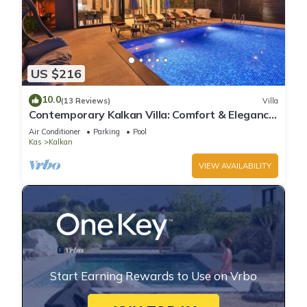
US $216
10.0
(13 Reviews)
Villa
Contemporary Kalkan Villa: Comfort & Elegance
for Unforgettable Holidays
Air Conditioner
Parking
Pool
Kas
Kalkan
VIEW AVAILABILITY
Start Earning Rewards to Use on Vrbo