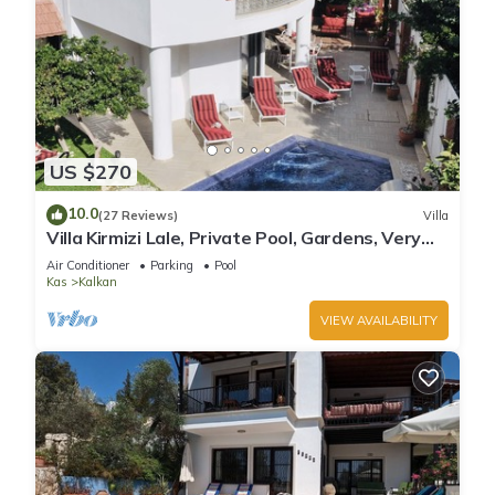
US $270
10.0
(27 Reviews)
Villa
Villa Kirmizi Lale, Private Pool, Gardens, Very
Close to Town - No Need for Taxi
Air Conditioner
Parking
Pool
Kas
Kalkan
VIEW AVAILABILITY