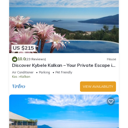
US $215
10.0
(23 Reviews)
House
Discover Kybele Kalkan – Your Private Escape in
Paradise
Air Conditioner
Parking
Pet Friendly
Kas
Kalkan
VIEW AVAILABILITY