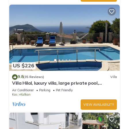
US $226
9.8
(35 Reviews)
Villa
Villa Hilal, luxury villa, large private pool,
amazing panoramic views.
Air Conditioner
Parking
Pet Friendly
Kas
Kalkan
VIEW AVAILABILITY