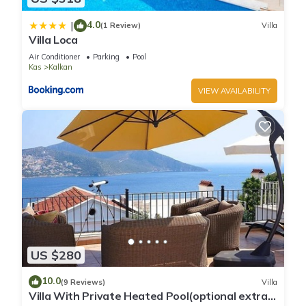
4.0
|
(1 Review)
Villa
Villa Loca
Air Conditioner
Parking
Pool
Kas
Kalkan
VIEW AVAILABILITY
US $280
10.0
(9 Reviews)
Villa
Villa With Private Heated Pool(optional extra)