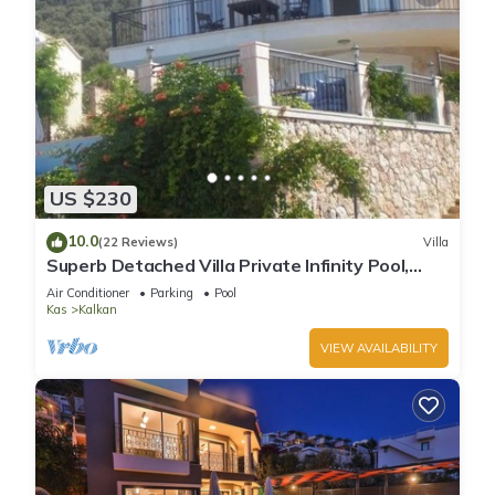
US $230
10.0
(22 Reviews)
Villa
Superb Detached Villa Private Infinity Pool,
Panoramic Sea Views, Wifi, Air Con.
Air Conditioner
Parking
Pool
Kas
Kalkan
VIEW AVAILABILITY