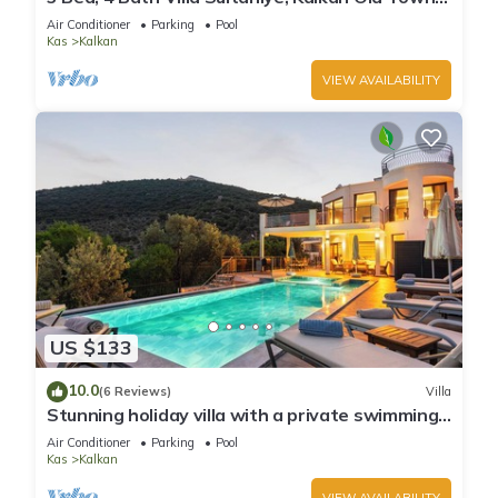
Private Pool & Stunning Sea Views
Air Conditioner
Parking
Pool
Kas
Kalkan
VIEW AVAILABILITY
US $133
10.0
(6 Reviews)
Villa
Stunning holiday villa with a private swimming
pool up to 8
Air Conditioner
Parking
Pool
Kas
Kalkan
VIEW AVAILABILITY