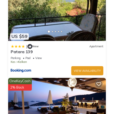
US $59
|
New
Apartment
Patara 139
Parking
Pool
View
Kas
Kalkan
VIEW AVAILABILITY
OneKeyCash
2% Back