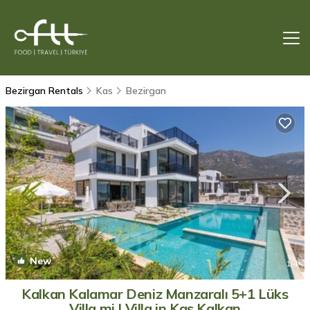
Bezirgan Rentals
Kas
Bezirgan
New
1
/4
Kalkan Kalamar Deniz Manzaralı 5+1 Lüks
Villa mi | Villa in Kas Kalkan