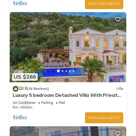
VIEW AVAILABILITY
US $266
10.0
(26 Reviews)
Villa
Luxury 5 bedroom Detached Villa With Private
Pool in Kisla Kalkan
Air Conditioner
Parking
Pool
Kas
Kalkan
VIEW AVAILABILITY