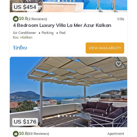
US $454
10.0
(2 Reviews)
Villa
4 Bedroom Luxury Villa La Mer Azur Kalkan
Air Conditioner
Parking
Pool
Kas
Kalkan
VIEW AVAILABILITY
US $176
10.0
(50 Reviews)
Apartment