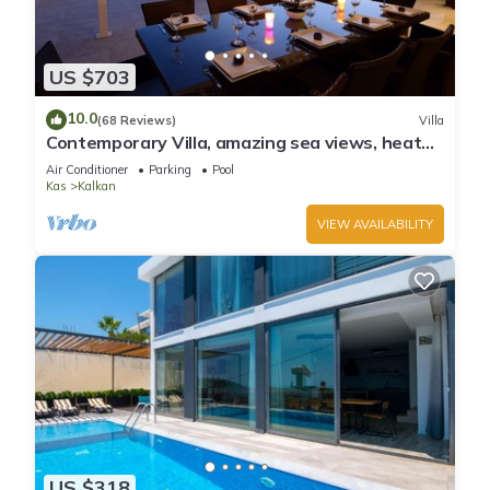
US $703
10.0
(68 Reviews)
Villa
Contemporary Villa, amazing sea views, heated
infinity pool, daily maid service
Air Conditioner
Parking
Pool
Kas
Kalkan
VIEW AVAILABILITY
US $318