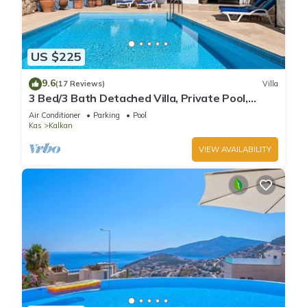
US $225
9.6
(17 Reviews)
Villa
3 Bed/3 Bath Detached Villa, Private Pool,
Fantastic Views, 5 min walk to town
Air Conditioner
Parking
Pool
Kas
Kalkan
VIEW AVAILABILITY