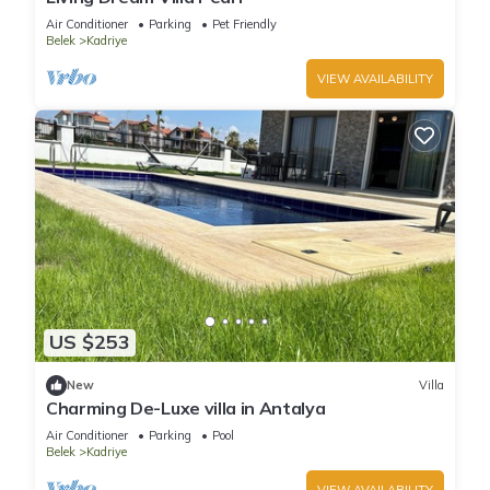
Air Conditioner
Parking
Pet Friendly
Belek
Kadriye
VIEW AVAILABILITY
US $253
New
Villa
Charming De-Luxe villa in Antalya
Air Conditioner
Parking
Pool
Belek
Kadriye
VIEW AVAILABILITY