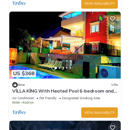
VIEW AVAILABILITY
US $368
New
Villa
VİLLA KİNG With Heated Pool 6-bedroom and
4-bathroom Luxury Villa+suıt rooms
Air Conditioner
Pet Friendly
Designated Smoking Area
Belek
Kadriye
VIEW AVAILABILITY