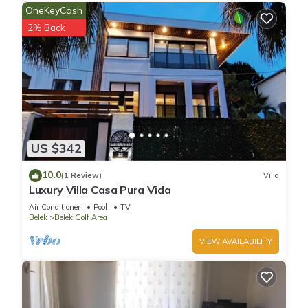
OneKeyCash
2% Back
US $342
10.0
(1 Review)
Villa
Luxury Villa Casa Pura Vida
Air Conditioner
Pool
TV
Belek
Belek Golf Area
VIEW AVAILABILITY