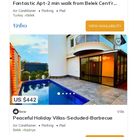
Fantastic Apt-2 min walk from Belek Cent’r
Antalya region, great for golf lovers
Air Conditioner
Parking
Pool
Turkey
Belek
VIEW AVAILABILITY
US $442
New
Villa
Peaceful Holiday Villas-Secluded-Barbecue
Air Conditioner
Parking
Pool
Belek
Kadriye