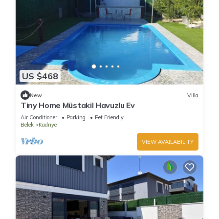
US $468
New
Villa
Tiny Home Müstakil Havuzlu Ev
Air Conditioner
Parking
Pet Friendly
Belek
Kadriye
VIEW AVAILABILITY