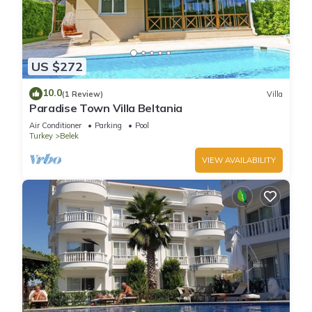
US $272
10.0
(1 Review)
Villa
Paradise Town Villa Beltania
Air Conditioner
Parking
Pool
Turkey
Belek
VIEW AVAILABILITY