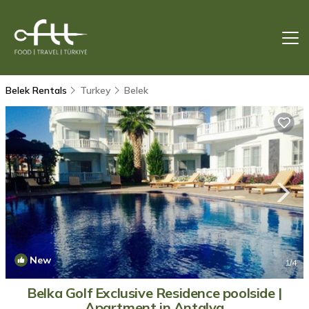
Belek Rentals
Turkey
Belek
New
1
/4
Belka Golf Exclusive Residence poolside |
Apartment in Antalya