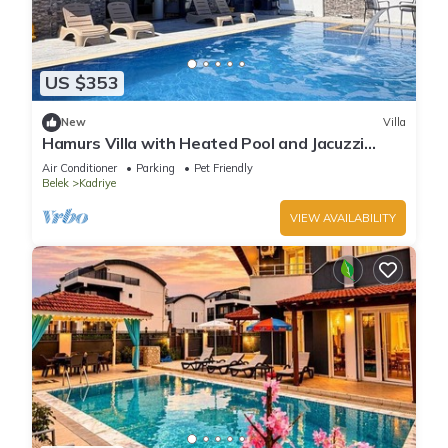
US $353
New
Villa
Hamurs Villa with Heated Pool and Jacuzzi
Belek Antalya
Air Conditioner
Parking
Pet Friendly
Belek
Kadriye
VIEW AVAILABILITY