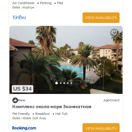
and Beach
Air Conditioner
Parking
Pool
Belek
Kadriye
VIEW AVAILABILITY
US $34
New
Apartment
Комплекс окола моря 3комнатная
Pet Friendly
Breakfast
Hot Tub
Belek
Belek Golf Area
VIEW AVAILABILITY