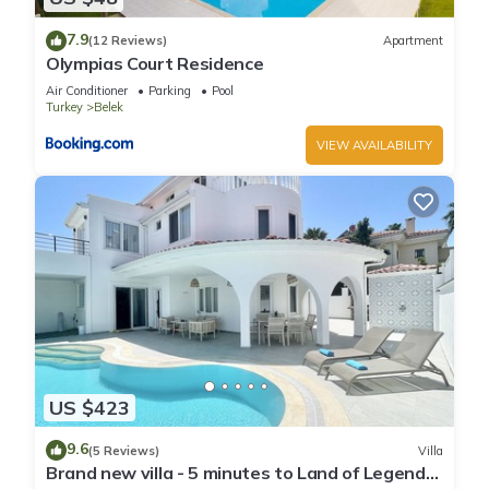
7.9
(12 Reviews)
Apartment
Olympias Court Residence
Air Conditioner
Parking
Pool
Turkey
Belek
VIEW AVAILABILITY
US $423
9.6
(5 Reviews)
Villa
Brand new villa - 5 minutes to Land of Legends