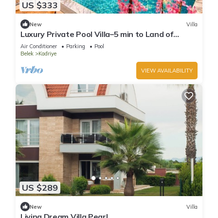
US $333
New
Villa
Luxury Private Pool Villa–5 min to Land of
Legends
Air Conditioner
Parking
Pool
Belek
Kadriye
VIEW AVAILABILITY
US $289
New
Villa
Living Dream Villa Pearl