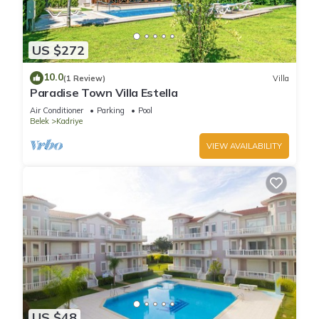
US $272
10.0
(1 Review)
Villa
Paradise Town Villa Estella
Air Conditioner
Parking
Pool
Belek
Kadriye
VIEW AVAILABILITY
US $48