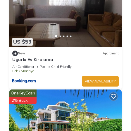
US $53
New
Apartment
Ugurlu Ev Kiralama
Air Conditioner
Pool
Child Friendly
Belek
Kadriye
VIEW AVAILABILITY
OneKeyCash
2% Back