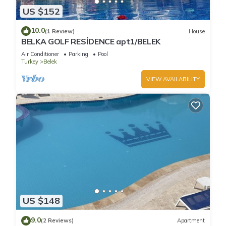
US $152
10.0
(1 Review)
House
BELKA GOLF RESİDENCE apt1/BELEK
Air Conditioner
Parking
Pool
Turkey
Belek
VIEW AVAILABILITY
US $148
9.0
(2 Reviews)
Apartment