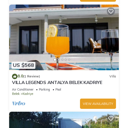
US $568
8.0
(1 Review)
Villa
VILLA LEGENDS ANTALYA BELEK KADRIYE
Air Conditioner
Parking
Pool
Belek
Kadriye
VIEW AVAILABILITY