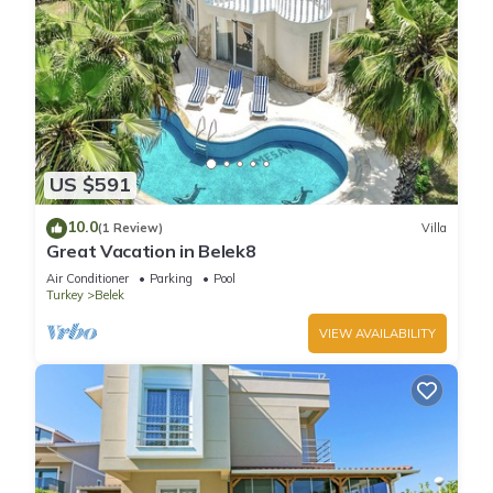
US $591
10.0
(1 Review)
Villa
Great Vacation in Belek8
Air Conditioner
Parking
Pool
Turkey
Belek
VIEW AVAILABILITY