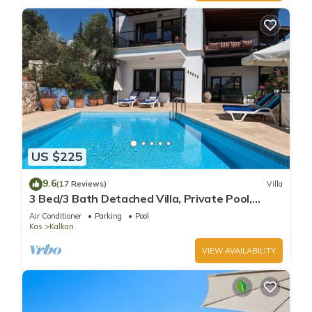
US $225
9.6
(17 Reviews)
Villa
3 Bed/3 Bath Detached Villa, Private Pool,
Fantastic Views, 5 min walk to town
Air Conditioner
Parking
Pool
Kas
Kalkan
VIEW AVAILABILITY