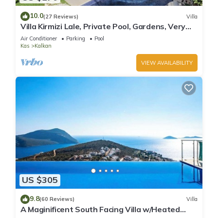
10.0
(27 Reviews)
Villa
Villa Kirmizi Lale, Private Pool, Gardens, Very
Close to Town - No Need for Taxi
Air Conditioner
Parking
Pool
Kas
Kalkan
VIEW AVAILABILITY
US $305
9.8
(60 Reviews)
Villa
A Maginificent South Facing Villa w/Heated
Infinity Pool And Stunning Sea Views