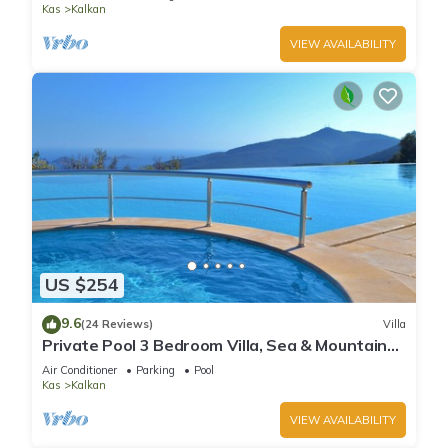
Kas
Kalkan
VIEW AVAILABILITY
US $254
9.6
(24 Reviews)
Villa
Private Pool 3 Bedroom Villa, Sea & Mountain
View At Amazing Lavanta
Air Conditioner
Parking
Pool
Kas
Kalkan
VIEW AVAILABILITY