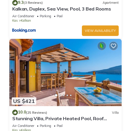
9.3
(3 Reviews)
Apartment
Kalkan, Duplex, Sea View, Pool, 3 Bed Rooms
Air Conditioner
Parking
Pool
Kas
Kalkan
VIEW AVAILABILITY
US $421
10.0
(25 Reviews)
Villa
Stunning Villa, Private Heated Pool, Roof
Terrace Bar, Pool Table, 200m to beach
Air Conditioner
Parking
Pool
Kas
Kalkan