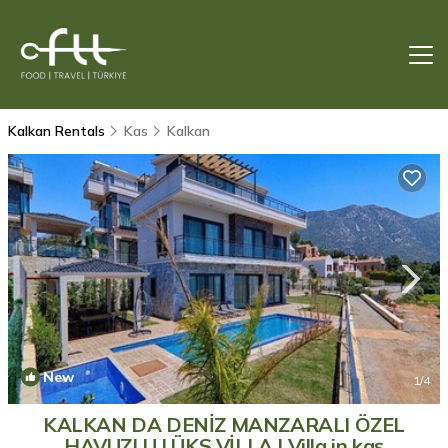
Kalkan Rentals
Kas
Kalkan
New
1
/4
KALKAN DA DENİZ MANZARALI ÖZEL
HAVUZLU LÜKS VİLLA | Villa in kaş