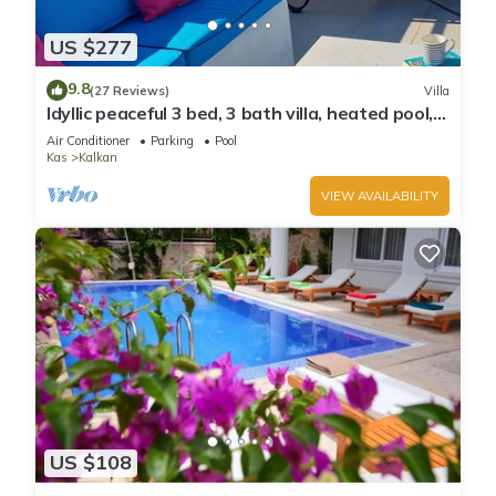
US $277
9.8
(27 Reviews)
Villa
Idyllic peaceful 3 bed, 3 bath villa, heated pool,
mature gardens, sleeps 6
Air Conditioner
Parking
Pool
Kas
Kalkan
VIEW AVAILABILITY
US $108