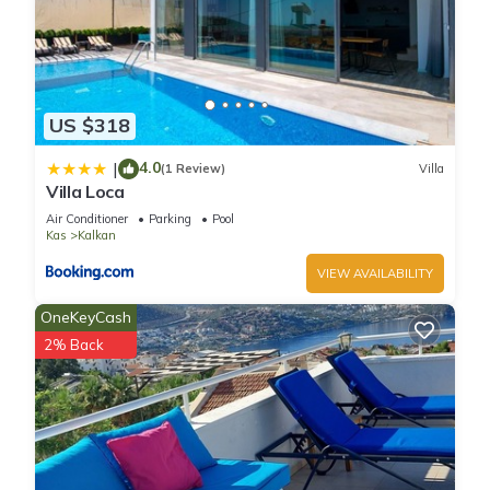
US $318
4.0
|
(1 Review)
Villa
Villa Loca
Air Conditioner
Parking
Pool
Kas
Kalkan
VIEW AVAILABILITY
OneKeyCash
2% Back