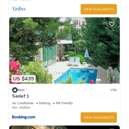
VIEW AVAILABILITY
US $435
New
Villa
Sedef 1
Air Conditioner
Parking
Pet Friendly
Kas
Kalkan
VIEW AVAILABILITY