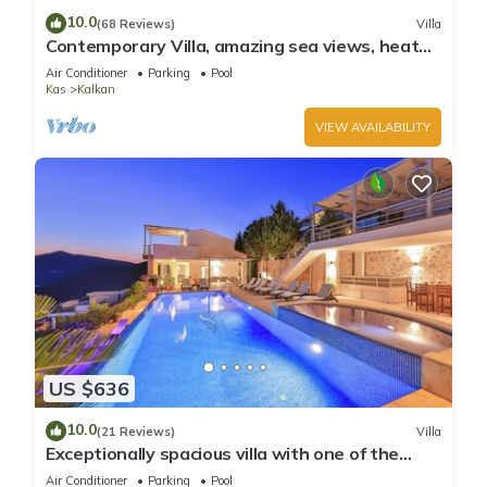
10.0
(68 Reviews)
Villa
Contemporary Villa, amazing sea views, heated
infinity pool, daily maid service
Air Conditioner
Parking
Pool
Kas
Kalkan
VIEW AVAILABILITY
US $636
10.0
(21 Reviews)
Villa
Exceptionally spacious villa with one of the
best views in Kalkan
Air Conditioner
Parking
Pool