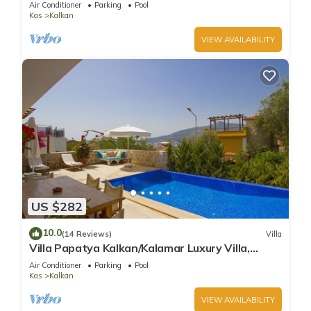
Air Conditioner
Parking
Pool
Kas
Kalkan
VIEW AVAILABILITY
US $282
10.0
(14 Reviews)
Villa
Villa Papatya Kalkan/Kalamar Luxury Villa,
Private Pool, 2 Minutes to the Beach.
Air Conditioner
Parking
Pool
Kas
Kalkan
VIEW AVAILABILITY