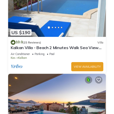
US $190
10.0
(15 Reviews)
Villa
Kalkan Villa - Beach 2 Minutes Walk Sea Views;
Private Pool; Wifi; Air Con; TV;
Air Conditioner
Parking
Pool
Kas
Kalkan
VIEW AVAILABILITY