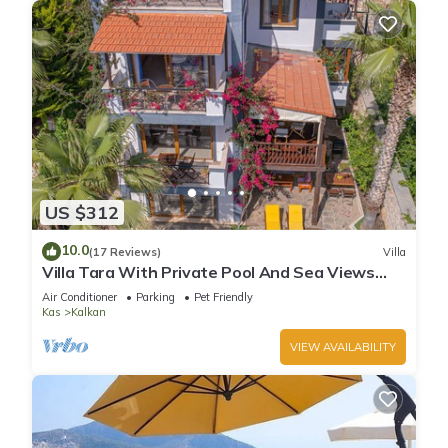
US $312
10.0
(17 Reviews)
Villa
Villa Tara With Private Pool And Sea Views
Close to Beach & Shops
Air Conditioner
Parking
Pet Friendly
Kas
Kalkan
VIEW AVAILABILITY