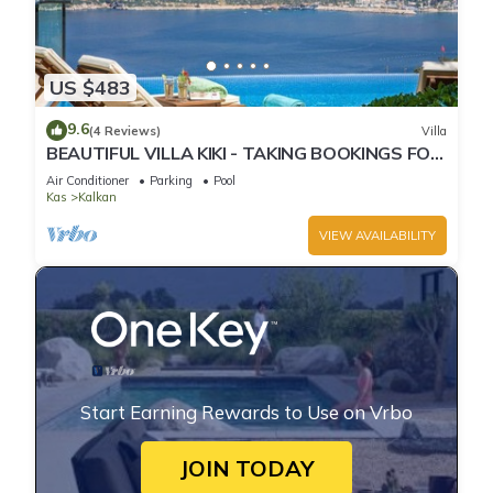
US $483
9.6
(4 Reviews)
Villa
BEAUTIFUL VILLA KIKI - TAKING BOOKINGS FOR
2025
Air Conditioner
Parking
Pool
Kas
Kalkan
VIEW AVAILABILITY
Start Earning Rewards to Use on Vrbo
JOIN TODAY