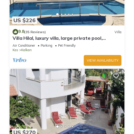
US $226
9.8
(35 Reviews)
Villa
Villa Hilal, luxury villa, large private pool,
amazing panoramic views.
Air Conditioner
Parking
Pet Friendly
Kas
Kalkan
VIEW AVAILABILITY
US $270