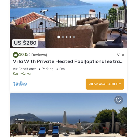
US $280
10.0
(9 Reviews)
Villa
Villa With Private Heated Pool(optional extra)
And Sea Views
Air Conditioner
Parking
Pool
Kas
Kalkan
VIEW AVAILABILITY