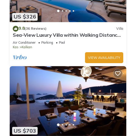
US $326
9.8
(36 Reviews)
Villa
Sea-View Luxury Villa within Walking Distance
to Beach in Exclusive Kalamar Bay
Air Conditioner
Parking
Pool
Kas
Kalkan
VIEW AVAILABILITY
US $703