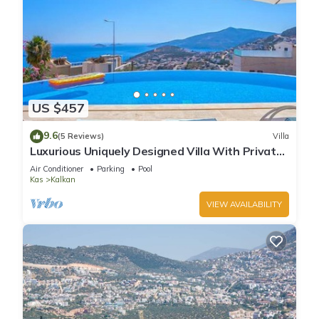
US $457
9.6
(5 Reviews)
Villa
Luxurious Uniquely Designed Villa With Private
Infinity Pool and OMG views!
Air Conditioner
Parking
Pool
Kas
Kalkan
VIEW AVAILABILITY