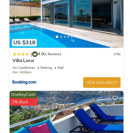
US $318
4.0
|
(1 Review)
Villa
Villa Loca
Air Conditioner
Parking
Pool
Kas
Kalkan
VIEW AVAILABILITY
OneKeyCash
2% Back