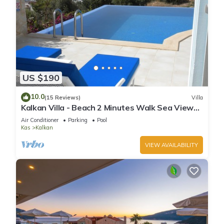
US $190
10.0
(15 Reviews)
Villa
Kalkan Villa - Beach 2 Minutes Walk Sea Views;
Private Pool; Wifi; Air Con; TV;
Air Conditioner
Parking
Pool
Kas
Kalkan
VIEW AVAILABILITY