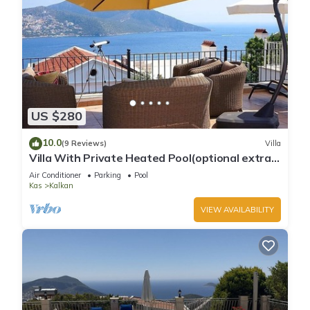
US $280
10.0
(9 Reviews)
Villa
Villa With Private Heated Pool(optional extra)
And Sea Views
Air Conditioner
Parking
Pool
Kas
Kalkan
VIEW AVAILABILITY