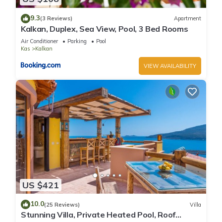
9.3
(3 Reviews)
Apartment
Kalkan, Duplex, Sea View, Pool, 3 Bed Rooms
Air Conditioner
Parking
Pool
Kas
Kalkan
VIEW AVAILABILITY
US $421
10.0
(25 Reviews)
Villa
Stunning Villa, Private Heated Pool, Roof