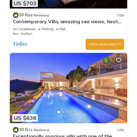
US $703
10.0
(68 Reviews)
Villa
Contemporary Villa, amazing sea views, heated
infinity pool, daily maid service
Air Conditioner
Parking
Pool
Kas
Kalkan
VIEW AVAILABILITY
US $636
10.0
(21 Reviews)
Villa
Exceptionally spacious villa with one of the