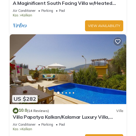
A Maginificent South Facing Villa w/Heated
Infinity Pool And Stunning Sea Views
Air Conditioner
Parking
Pool
Kas
Kalkan
VIEW AVAILABILITY
US $282
10.0
(14 Reviews)
Villa
Villa Papatya Kalkan/Kalamar Luxury Villa,
Private Pool, 2 Minutes to the Beach.
Air Conditioner
Parking
Pool
Kas
Kalkan