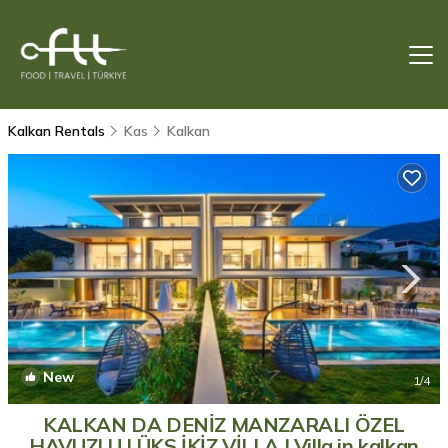
Kalkan Rentals
Kas
Kalkan
New
1
/4
KALKAN DA DENİZ MANZARALI ÖZEL
HAVUZLU LÜKS İKİZ VİLLA | Villa in kalkan