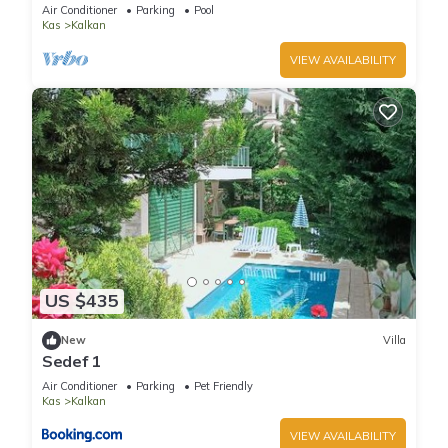
Terrace Bar, Pool Table, 200m to beach
Air Conditioner
Parking
Pool
Kas
Kalkan
VIEW AVAILABILITY
US $435
New
Villa
Sedef 1
Air Conditioner
Parking
Pet Friendly
Kas
Kalkan
VIEW AVAILABILITY