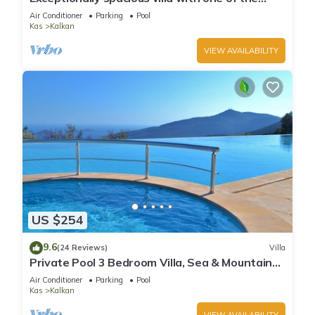
best views in Kalkan
Air Conditioner
Parking
Pool
Kas
Kalkan
VIEW AVAILABILITY
US $254
9.6
(24 Reviews)
Villa
Private Pool 3 Bedroom Villa, Sea & Mountain
View At Amazing Lavanta
Air Conditioner
Parking
Pool
Kas
Kalkan
VIEW AVAILABILITY