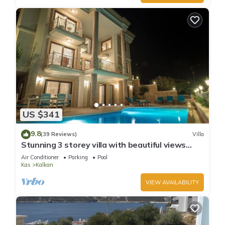
US $341
9.8
(39 Reviews)
Villa
Stunning 3 storey villa with beautiful views
over Kalkan Bay .Heated Pool .
Air Conditioner
Parking
Pool
Kas
Kalkan
VIEW AVAILABILITY