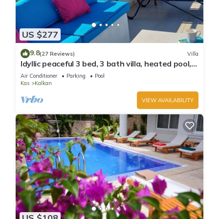
US $277
9.8
(27 Reviews)
Villa
Idyllic peaceful 3 bed, 3 bath villa, heated pool,
mature gardens, sleeps 6
Air Conditioner
Parking
Pool
Kas
Kalkan
VIEW AVAILABILITY
US $108