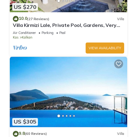
US $270
10.0
(27 Reviews)
Villa
Villa Kirmizi Lale, Private Pool, Gardens, Very
Close to Town - No Need for Taxi
Air Conditioner
Parking
Pool
Kas
Kalkan
VIEW AVAILABILITY
US $305
9.8
(60 Reviews)
Villa