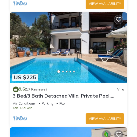
VIEW AVAILABILITY
US $225
9.6
(17 Reviews)
Villa
3 Bed/3 Bath Detached Villa, Private Pool,
Fantastic Views, 5 min walk to town
Air Conditioner
Parking
Pool
Kas
Kalkan
VIEW AVAILABILITY