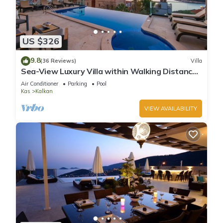
US $326
9.8
(36 Reviews)
Villa
Sea-View Luxury Villa within Walking Distance
to Beach in Exclusive Kalamar Bay
Air Conditioner
Parking
Pool
Kas
Kalkan
VIEW AVAILABILITY