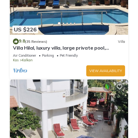
US $226
9.8
(35 Reviews)
Villa
Villa Hilal, luxury villa, large private pool,
amazing panoramic views.
Air Conditioner
Parking
Pet Friendly
Kas
Kalkan
VIEW AVAILABILITY