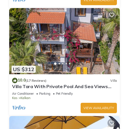
US $312
10.0
(17 Reviews)
Villa
Villa Tara With Private Pool And Sea Views
Close to Beach & Shops
Air Conditioner
Parking
Pet Friendly
Kas
Kalkan
VIEW AVAILABILITY