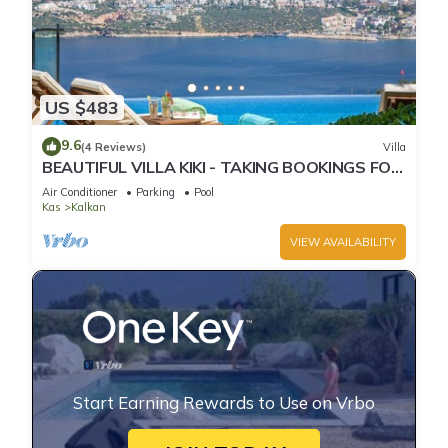
US $483
9.6
(4 Reviews)
Villa
BEAUTIFUL VILLA KIKI - TAKING BOOKINGS FOR
2025
Air Conditioner
Parking
Pool
Kas
Kalkan
VIEW AVAILABILITY
Start Earning Rewards to Use on Vrbo