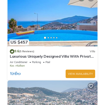
US $457
9.6
(5 Reviews)
Villa
Luxurious Uniquely Designed Villa With Private
Infinity Pool and OMG views!
Air Conditioner
Parking
Pool
Kas
Kalkan
VIEW AVAILABILITY