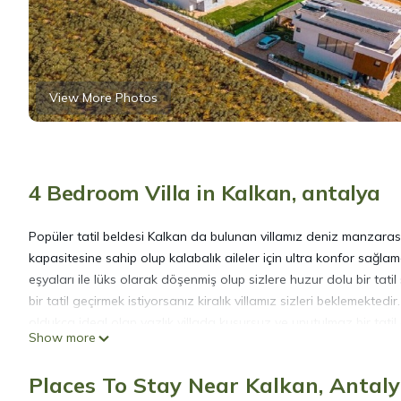
View More Photos
4 Bedroom Villa in Kalkan, antalya
Popüler tatil beldesi Kalkan da bulunan villamız deniz manzaras
kapasitesine sahip olup kalabalık aileler için ultra konfor sağlam
eşyaları ile lüks olarak döşenmiş olup sizlere huzur dolu bir t
bir tatil geçirmek istiyorsanız kiralık villamız sizleri beklemekted
oldukça ideal olan yazlık villada kusursuz ve unutulmaz bir tatil
Show more
Not : Aynı bölgede yan yana konumlanmış olan Turkuaz - Kuvars - 
özellikleri ve eşyaları aynı olup sadece mobilya renkleri farklılık g
Places To Stay Near Kalkan, Antal
Villamız doğa içerisinde konuma sahip olduğu için, çevrede; keleb