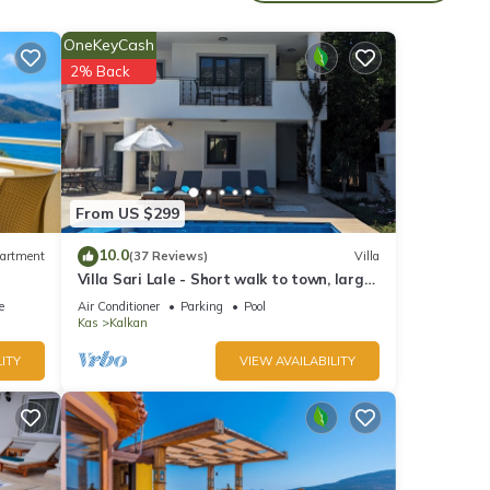
için,
OneKeyCash
2% Back
From US $299
10.0
artment
(37 Reviews)
Villa
.
Villa Sari Lale - Short walk to town, large
private pool, Sleeps 10
e
Air Conditioner
Parking
Pool
a
Kas
Kalkan
ITY
VIEW AVAILABILITY
şinde
LI
Villa