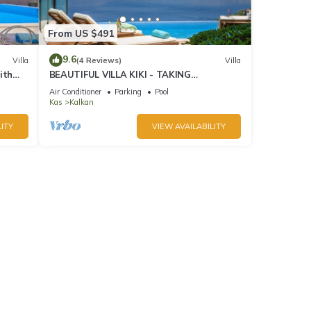
From US $491
9.6
Villa
(4 Reviews)
Villa
ith
BEAUTIFUL VILLA KIKI - TAKING
BOOKINGS FOR 2025
Air Conditioner
Parking
Pool
Kas
Kalkan
ITY
VIEW AVAILABILITY