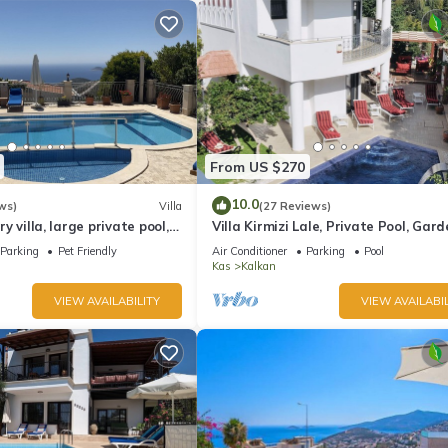
From US $270
10.0
ws)
Villa
(27 Reviews)
ury villa, large private pool,
Villa Kirmizi Lale, Private Pool, Gard
amic views.
Very Close to Town - No Need for Ta
Parking
Pet Friendly
Air Conditioner
Parking
Pool
Kas
Kalkan
VIEW AVAILABILITY
VIEW AVAILABIL