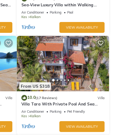
 Sea
Sea-View Luxury Villa within Walking
;
Distance to Beach in Exclusive Kalamar
Air Conditioner
Parking
Pool
Bay
Kas
Kalkan
ITY
VIEW AVAILABILITY
From US $318
10.0
Villa
(17 Reviews)
Villa
Villa Tara With Private Pool And Sea
Views Close to Beach & Shops
Air Conditioner
Parking
Pet Friendly
Kas
Kalkan
ITY
VIEW AVAILABILITY