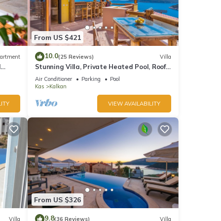
From US $421
The
10.0
artment
(25 Reviews)
Villa
his
d
Stunning Villa, Private Heated Pool, Roof
nds
Terrace Bar, Pool Table, 200m to beach
Air Conditioner
Parking
Pool
 learn
Kas
Kalkan
ITY
VIEW AVAILABILITY
From US $326
9.8
Villa
(36 Reviews)
Villa