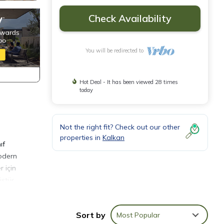
Check Availability
You will be redirected to
Hot Deal - It has been viewed 28 times
today
Not the right fit? Check out our other
properties in
Kalkan
ıf
modern
r için
ştür.
Sort by
Most Popular