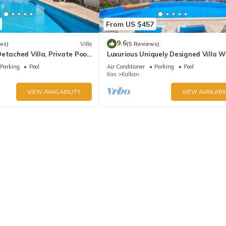
From US $457
9.6
ws)
Villa
(5 Reviews)
etached Villa, Private Pool,
Luxurious Uniquely Designed Villa W
s, 5 min walk to town
Private Infinity Pool and OMG views!
Parking
Pool
Air Conditioner
Parking
Pool
Kas
Kalkan
VIEW AVAILABILITY
VIEW AVAILABIL