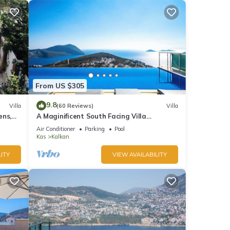
From US $305
9.8
Villa
(60 Reviews)
Villa
ens,
A Maginificent South Facing Villa
xi
w/Heated Infinity Pool And Stunning Sea
Air Conditioner
Parking
Pool
Views
Kas
Kalkan
ITY
VIEW AVAILABILITY