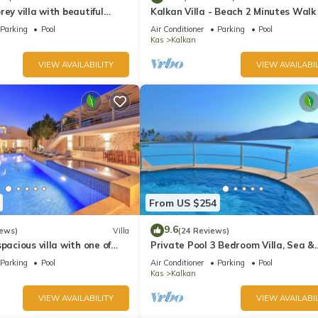
rey villa with beautiful
Kalkan Villa - Beach 2 Minutes Walk
kan Bay .Heated Pool .
Views; Private Pool; Wifi; Air Con; TV
Parking
Pool
Air Conditioner
Parking
Pool
Kas
Kalkan
VIEW AVAILABILITY
VIEW AVAILABIL
From US $254
9.6
iews)
Villa
(24 Reviews)
pacious villa with one of
Private Pool 3 Bedroom Villa, Sea &
 in Kalkan
Mountain View At Amazing Lavanta
Parking
Pool
Air Conditioner
Parking
Pool
Kas
Kalkan
VIEW AVAILABILITY
VIEW AVAILABIL