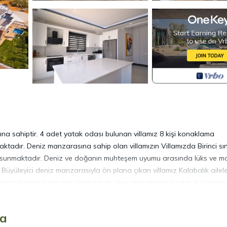
ına sahiptir. 4 adet yatak odası bulunan villamız 8 kişi konaklama
aktadır. Deniz manzarasına sahip olan villamızın Villamızda Birinci sın
atil sunmaktadır. Deniz ve doğanın muhteşem uyumu arasında lüks ve 
ir. Büyüleyici deniz manzarasıyla ön plana çıkan villamız Kalabalık ailele
 geçirebilmeniz için tüm detaylar en ince ayrıntılarına kadar düşünülmü
Topaz ve Akik de ortak resimler kullanılmıştır. Villalarımızın tüm
österebilir.
ya
ek, böcek, sinek vs. bulunma ihtimali vardır, bu gayet doğaldır.