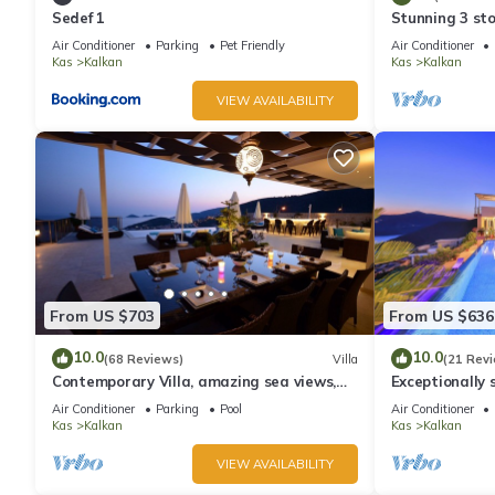
Sedef 1
Stunning 3 sto
views over Kal
Air Conditioner
Parking
Pet Friendly
Air Conditioner
Kas
Kalkan
Kas
Kalkan
VIEW AVAILABILITY
From US $703
From US $636
10.0
10.0
(68 Reviews)
Villa
(21 Rev
Contemporary Villa, amazing sea views,
Exceptionally s
heated infinity pool, daily maid service
the best views
Air Conditioner
Parking
Pool
Air Conditioner
Kas
Kalkan
Kas
Kalkan
VIEW AVAILABILITY