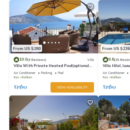
From US $280
From US $226
10.0
9.8
(9 Reviews)
Villa
(35 Revie
Villa With Private Heated Pool(optional
Villa Hilal, lux
extra) And Sea Views
amazing panor
Air Conditioner
Parking
Pool
Air Conditioner
Kas
Kalkan
Kas
Kalkan
VIEW AVAILABILITY