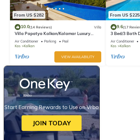
From US $282
From US $225
10.0
9.6
(14 Reviews)
Villa
(17 Revie
Villa Papatya Kalkan/Kalamar Luxury
3 Bed/3 Bath D
Villa, Private Pool, 2 Minutes to the Beach.
Fantastic View
Air Conditioner
Parking
Pool
Air Conditioner
Kas
Kalkan
Kas
Kalkan
VIEW AVAILABILITY
Start Earning Rewards to Use on Vrbo
JOIN TODAY